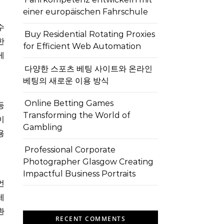
einer europäischen Fahrschule
수
Buy Residential Rotating Proxies
한
for Efficient Web Automation
게
다양한 스포츠 베팅 사이트와 온라인
베팅의 새로운 이용 방식
Online Betting Games
등
Transforming the World of
이
Gambling
용
Professional Corporate
Photographer Glasgow Creating
Impactful Business Portraits
언
제
환
RECENT COMMENTS